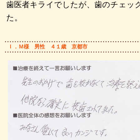
歯医者キライでしたが、歯のチェッ
た。
Ｉ．Ｍ様 男性 ４１歳 京都市