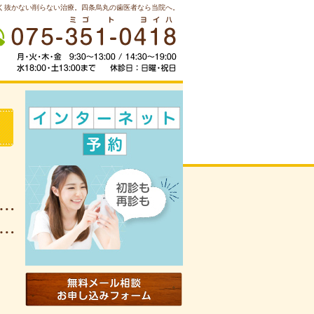
く抜かない削らない治療。四条烏丸の歯医者なら当院へ。