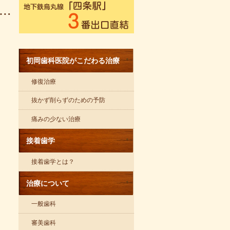
初岡歯科医院がこだわる治療
修復治療
抜かず削らずのための予防
痛みの少ない治療
接着歯学
接着歯学とは？
治療について
一般歯科
審美歯科