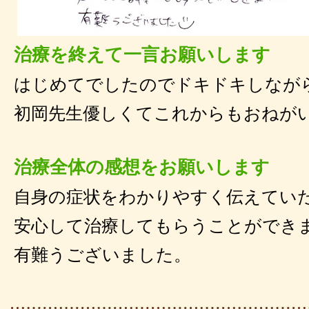
治療を終えて一言お願いします
はじめてでしたのでドキドキしなが
初岡先生優しくてこれからもおねが
治療全体の感想をお願いします
自身の症状をわかりやすく伝えてい
安心して治療してもらうことができ
有難うございました。