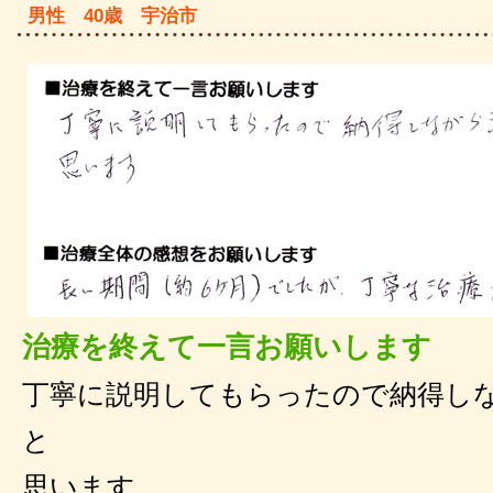
男性 40歳 宇治市
治療を終えて一言お願いします
丁寧に説明してもらったので納得し
と
思います。