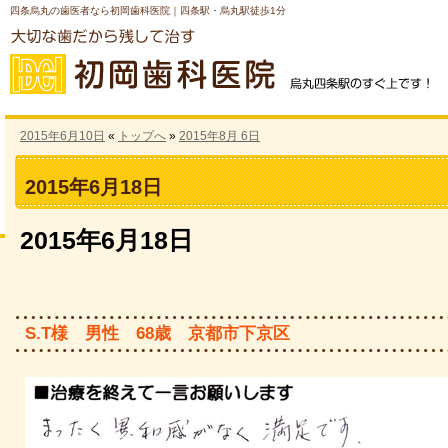
四条烏丸の歯医者なら初岡歯科医院｜四条駅・烏丸駅徒歩1分
2015年6月10日
«
トップへ
»
2015年8月 6日
2015年6月18日
2015年6月18日
S.T様 男性 68歳 京都市下京区