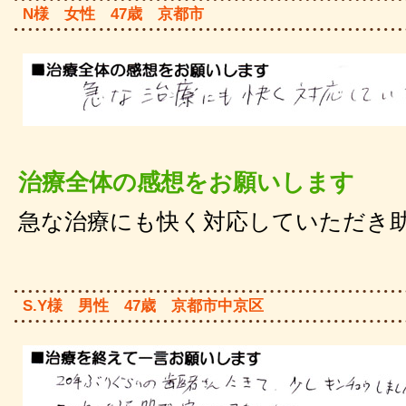
N様 女性 47歳 京都市
治療全体の感想をお願いします
急な治療にも快く対応していただき
S.Y様 男性 47歳 京都市中京区