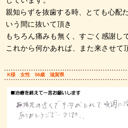
しています。
親知らずを抜歯する時、とても心配
いう間に抜いて頂き
もちろん痛みも無く、すごく感謝し
これから何かあれば、また来させて
K様 女性 56歳 滋賀県