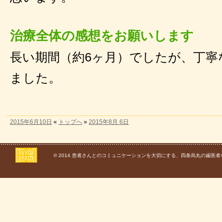
治療全体の感想をお願いします
長い期間（約6ヶ月）でしたが、丁寧
ました。
2015年6月10日
«
トップへ
»
2015年8月 6日
© 2014
患者さんとのコミュニケーションを大切にする、四条烏丸の歯医者