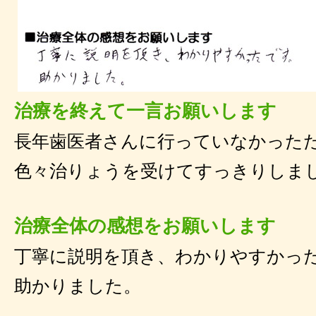
治療を終えて一言お願いします
長年歯医者さんに行っていなかった
色々治りょうを受けてすっきりしま
治療全体の感想をお願いします
丁寧に説明を頂き、わかりやすかっ
助かりました。