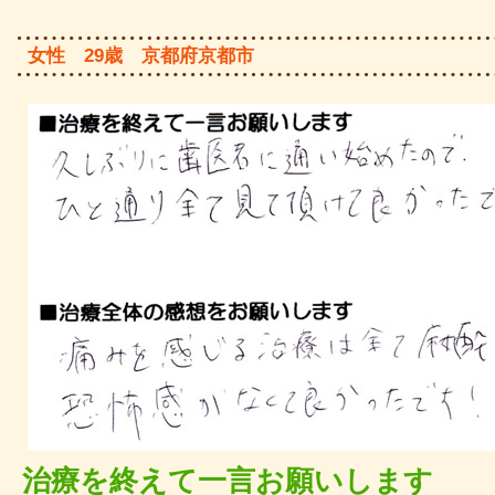
女性 29歳 京都府京都市
治療を終えて一言お願いします