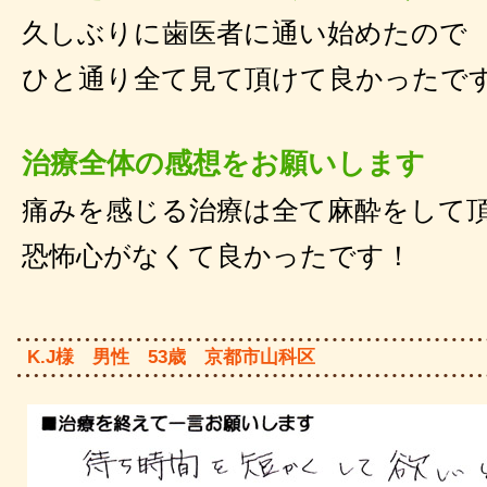
久しぶりに歯医者に通い始めたので
ひと通り全て見て頂けて良かったで
治療全体の感想をお願いします
痛みを感じる治療は全て麻酔をして
恐怖心がなくて良かったです！
K.J様 男性 53歳 京都市山科区