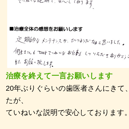
治療を終えて一言お願いします
20年ぶりぐらいの歯医者さんにきて
たが、
ていねいな説明で安心しております