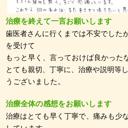
治療を終えて一言お願いします
歯医者さんに行くまでは不安でした
を受けて
もっと早く、言っておけば良かった
とても親切、丁寧に、治療や説明等
うございました。
治療全体の感想をお願いします
治療はとても早く丁寧で、痛みも少